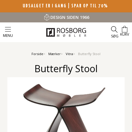
UDSALGET ER I GANG | SPAR OP TIL 70%
DESIGN SIDEN 1966
KURV
MENU
SØG
Forside
Mærker
Vitra
Butterfly Stool
Butterfly Stool