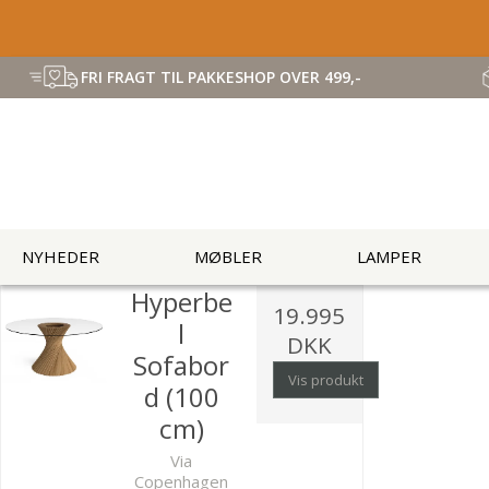
FRI FRAGT TIL PAKKESHOP OVER 499,-
NYHEDER
MØBLER
LAMPER
Hyperbe
19.995
l
DKK
Sofabor
Vis produkt
d (100
cm)
Via
Copenhagen