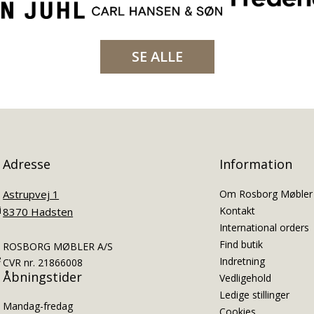
SE ALLE
Adresse
Information
Astrupvej 1
Om Rosborg Møbler
i
Kontakt
8370 Hadsten
International orders
Find butik
ROSBORG MØBLER A/S
e
Indretning
CVR nr. 21866008
Åbningstider
Vedligehold
Ledige stillinger
Mandag-fredag
Cookies