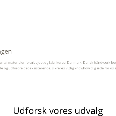
agen
 af materialer forarbejdet og fabrikeret i Danmark. Dansk håndværk bes
 og udfordre det eksisterende, sikreres vigtig knowhow til glæde for os s
Udforsk vores udvalg