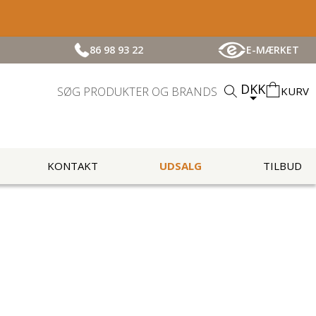
86 98 93 22
E-MÆRKET
DKK
KURV
KONTAKT
UDSALG
TILBUD