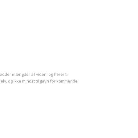
idder mængder af viden, og hører til
elv, og ikke mindst til gavn for kommende