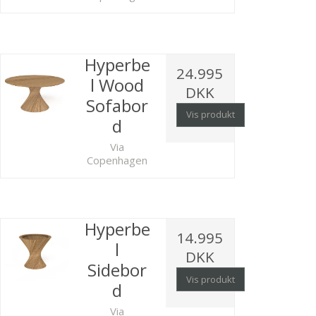
Hyperbe
24.995
l Wood
DKK
Sofabor
Vis produkt
d
Via
Copenhagen
Hyperbe
14.995
l
DKK
Sidebor
Vis produkt
d
Via