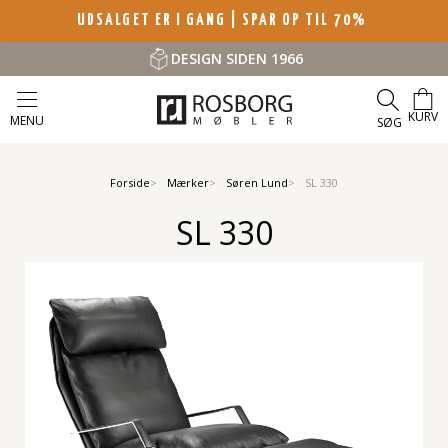
UDSALGET ER I GANG | SPAR OP TIL 70%
DESIGN SIDEN 1966
KURV
MENU
SØG
Forside
Mærker
Søren Lund
SL 330
SL 330