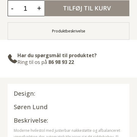
-
+
TILFØJ TIL KURV
Produktbeskrivelse
Har du spørgsmål til produktet?
Ring til os på
86 98 93 22
Design:
Søren Lund
Beskrivelse:
Moderne hvilestol med justerbar nakkestøtte og afbalanceret
vippefunktion der automatisk tilpasser sig dit siddebehov. SL