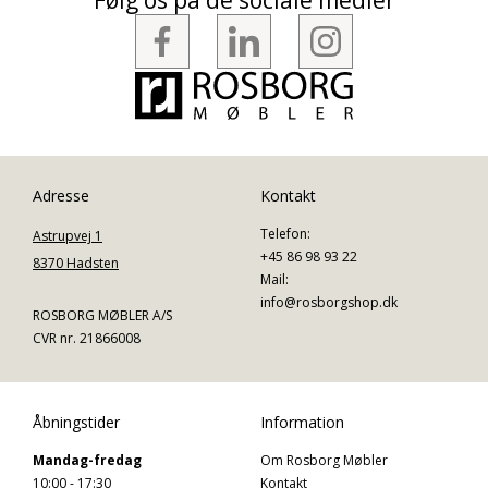
Følg os på de sociale medier
Adresse
Kontakt
Telefon:
Astrupvej 1
+45 86 98 93 22
8370 Hadsten
Mail:
info@rosborgshop.dk
ROSBORG MØBLER A/S
CVR nr. 21866008
Åbningstider
Information
Mandag-fredag
Om Rosborg Møbler
10:00 - 17:30
Kontakt