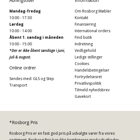
Åbningstider
Information
Mandag-fredag
Om Rosborg Møbler
10:00 - 17:30
Kontakt
Lørdag
Finansiering
10:00 - 14:00
International orders
Åbent 1. søndag i måneden
Find butik
10:00 - 15:00
Indretning
*Der er ikke åbent søndage i juni,
Vedligehold
juli & august.
Ledige stillinger
Cookies
Online ordrer
Handelsbetingelser
Fortrydelsesret
Sendes med: GLS og Step
Privatlivspolitik
Transport
Tilmeld nyhedsbrev
Gavekort
*Rosborg Pris
Rosborg Pris er en fast god pris på udvalgte varer fra vores
sortiment. Rosborg Pris kan ikke kombineres med rabatkoder,