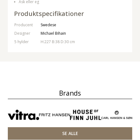
Ask eller eg
Produktspecifikationer
Producent
Swedese
Designer
Michael Bihain
5 hylder
H:227 B:38 D:30 cm
Brands
SE ALLE