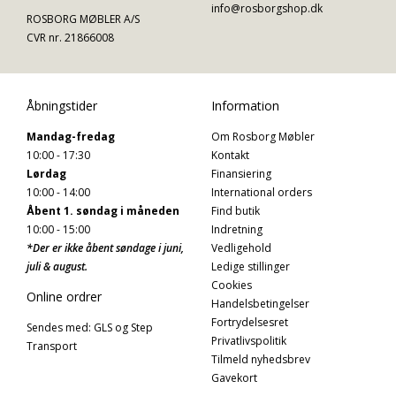
info@rosborgshop.dk
ROSBORG MØBLER A/S
CVR nr. 21866008
Åbningstider
Information
Mandag-fredag
Om Rosborg Møbler
10:00 - 17:30
Kontakt
Lørdag
Finansiering
10:00 - 14:00
International orders
Åbent 1. søndag i måneden
Find butik
10:00 - 15:00
Indretning
*Der er ikke åbent søndage i juni,
Vedligehold
juli & august.
Ledige stillinger
Cookies
Online ordrer
Handelsbetingelser
Fortrydelsesret
Sendes med: GLS og Step
Privatlivspolitik
Transport
Tilmeld nyhedsbrev
Gavekort