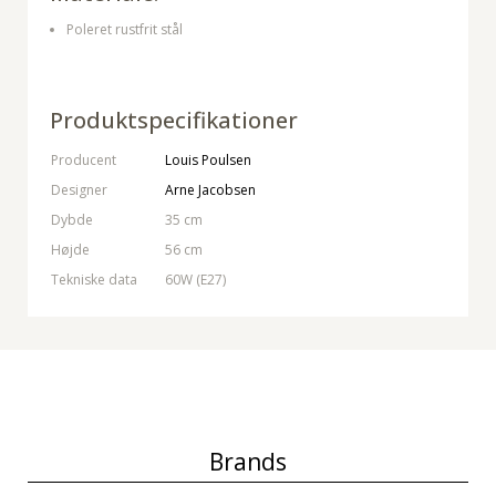
Poleret rustfrit stål
Produktspecifikationer
Producent
Louis Poulsen
Designer
Arne Jacobsen
Dybde
35 cm
Højde
56 cm
Tekniske data
60W (E27)
Brands