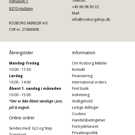
Telefon:
Astrupvej 1
+45 86 98 93 22
8370 Hadsten
Mail:
info@rosborgshop.dk
ROSBORG MØBLER A/S
CVR nr. 21866008
Åbningstider
Information
Mandag-fredag
Om Rosborg Møbler
10:00 - 17:30
Kontakt
Lørdag
Finansiering
10:00 - 14:00
International orders
Åbent 1. søndag i måneden
Find butik
10:00 - 15:00
Indretning
*Der er ikke åbent søndage i juni,
Vedligehold
juli & august.
Ledige stillinger
Cookies
Online ordrer
Handelsbetingelser
Fortrydelsesret
Sendes med: GLS og Step
Privatlivspolitik
Transport