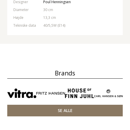
Designer
Poul Henningsen
Diameter
30 cm
Højde
13,3 cm
Tekniske data
40/5,5W (E14)
Brands
SE ALLE