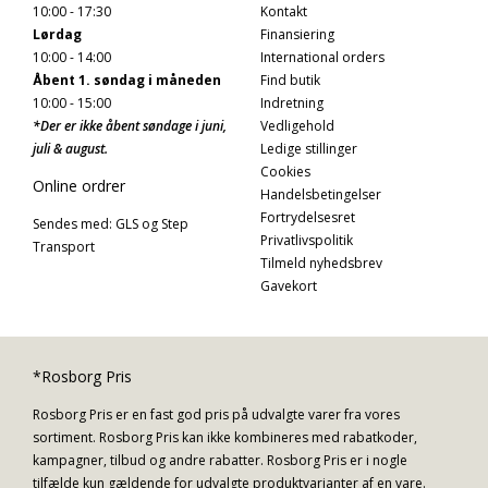
10:00 - 17:30
Kontakt
Lørdag
Finansiering
10:00 - 14:00
International orders
Åbent 1. søndag i måneden
Find butik
10:00 - 15:00
Indretning
*Der er ikke åbent søndage i juni,
Vedligehold
juli & august.
Ledige stillinger
Cookies
Online ordrer
Handelsbetingelser
Fortrydelsesret
Sendes med: GLS og Step
Privatlivspolitik
Transport
Tilmeld nyhedsbrev
Gavekort
*Rosborg Pris
Rosborg Pris er en fast god pris på udvalgte varer fra vores
sortiment. Rosborg Pris kan ikke kombineres med rabatkoder,
kampagner, tilbud og andre rabatter. Rosborg Pris er i nogle
tilfælde kun gældende for udvalgte produktvarianter af en vare.