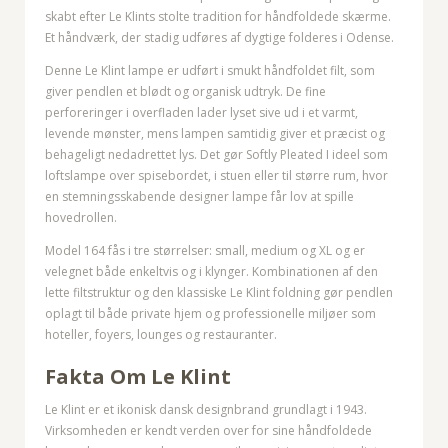
skabt efter Le Klints stolte tradition for håndfoldede skærme.
Et håndværk, der stadig udføres af dygtige folderes i Odense.
Denne Le Klint lampe er udført i smukt håndfoldet filt, som
giver pendlen et blødt og organisk udtryk. De fine
perforeringer i overfladen lader lyset sive ud i et varmt,
levende mønster, mens lampen samtidig giver et præcist og
behageligt nedadrettet lys. Det gør Softly Pleated I ideel som
loftslampe over spisebordet, i stuen eller til større rum, hvor
en stemningsskabende designer lampe får lov at spille
hovedrollen.
Model 164 fås i tre størrelser: small, medium og XL og er
velegnet både enkeltvis og i klynger. Kombinationen af den
lette filtstruktur og den klassiske Le Klint foldning gør pendlen
oplagt til både private hjem og professionelle miljøer som
hoteller, foyers, lounges og restauranter.
Fakta Om Le Klint
Le Klint er et ikonisk dansk designbrand grundlagt i 1943.
Virksomheden er kendt verden over for sine håndfoldede