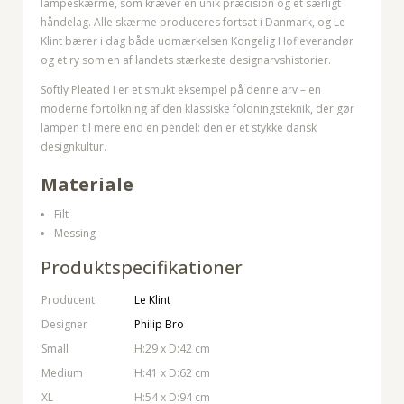
lampeskærme, som kræver en unik præcision og et særligt
håndelag. Alle skærme produceres fortsat i Danmark, og Le
Klint bærer i dag både udmærkelsen Kongelig Hofleverandør
og et ry som en af landets stærkeste designarvshistorier.
Softly Pleated I er et smukt eksempel på denne arv – en
moderne fortolkning af den klassiske foldningsteknik, der gør
lampen til mere end en pendel: den er et stykke dansk
designkultur.
Materiale
Filt
Messing
Produktspecifikationer
Producent
Le Klint
Designer
Philip Bro
Small
H:29 x D:42 cm
Medium
H:41 x D:62 cm
XL
H:54 x D:94 cm