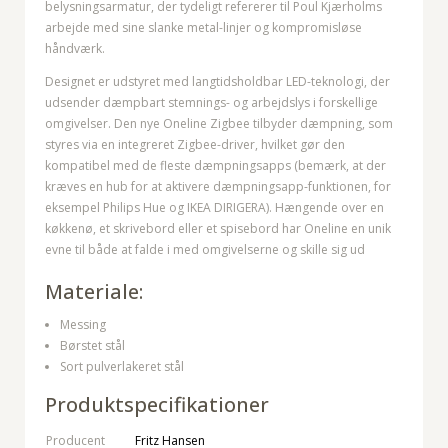
belysningsarmatur, der tydeligt refererer til Poul Kjærholms
arbejde med sine slanke metal-linjer og kompromisløse
håndværk.
Designet er udstyret med langtidsholdbar LED-teknologi, der
udsender dæmpbart stemnings- og arbejdslys i forskellige
omgivelser. Den nye Oneline Zigbee tilbyder dæmpning, som
styres via en integreret Zigbee-driver, hvilket gør den
kompatibel med de fleste dæmpningsapps (bemærk, at der
kræves en hub for at aktivere dæmpningsapp-funktionen, for
eksempel Philips Hue og IKEA DIRIGERA). Hængende over en
køkkenø, et skrivebord eller et spisebord har Oneline en unik
evne til både at falde i med omgivelserne og skille sig ud
Materiale:
Messing
Børstet stål
Sort pulverlakeret stål
Produktspecifikationer
Producent
Fritz Hansen