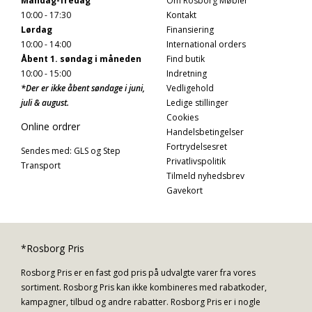
Mandag-fredag
Om Rosborg Møbler
10:00 - 17:30
Kontakt
Lørdag
Finansiering
10:00 - 14:00
International orders
Åbent 1. søndag i måneden
Find butik
10:00 - 15:00
Indretning
*Der er ikke åbent søndage i juni,
Vedligehold
juli & august.
Ledige stillinger
Cookies
Online ordrer
Handelsbetingelser
Fortrydelsesret
Sendes med: GLS og Step
Privatlivspolitik
Transport
Tilmeld nyhedsbrev
Gavekort
*Rosborg Pris
Rosborg Pris er en fast god pris på udvalgte varer fra vores
sortiment. Rosborg Pris kan ikke kombineres med rabatkoder,
kampagner, tilbud og andre rabatter. Rosborg Pris er i nogle