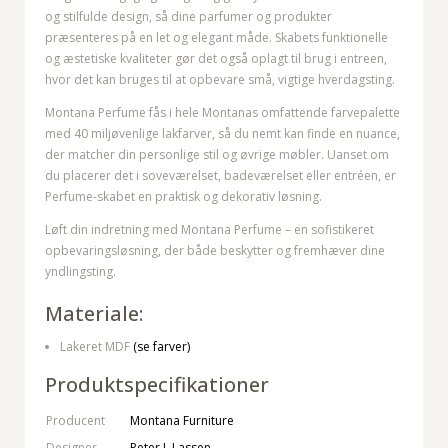
og stilfulde design, så dine parfumer og produkter
præsenteres på en let og elegant måde. Skabets funktionelle
og æstetiske kvaliteter gør det også oplagt til brug i entreen,
hvor det kan bruges til at opbevare små, vigtige hverdagsting.
Montana Perfume fås i hele Montanas omfattende farvepalette
med 40 miljøvenlige lakfarver, så du nemt kan finde en nuance,
der matcher din personlige stil og øvrige møbler. Uanset om
du placerer det i soveværelset, badeværelset eller entréen, er
Perfume-skabet en praktisk og dekorativ løsning.
Løft din indretning med Montana Perfume – en sofistikeret
opbevaringsløsning, der både beskytter og fremhæver dine
yndlingsting.
Materiale:
Lakeret MDF
(se farver)
Produktspecifikationer
Producent
Montana Furniture
Designer
Peter J. Lassen