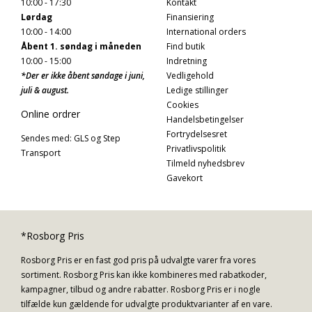
10:00 - 17:30
Kontakt
Lørdag
Finansiering
10:00 - 14:00
International orders
Åbent 1. søndag i måneden
Find butik
10:00 - 15:00
Indretning
*Der er ikke åbent søndage i juni,
Vedligehold
juli & august.
Ledige stillinger
Cookies
Online ordrer
Handelsbetingelser
Fortrydelsesret
Sendes med: GLS og Step
Privatlivspolitik
Transport
Tilmeld nyhedsbrev
Gavekort
*Rosborg Pris
Rosborg Pris er en fast god pris på udvalgte varer fra vores
sortiment. Rosborg Pris kan ikke kombineres med rabatkoder,
kampagner, tilbud og andre rabatter. Rosborg Pris er i nogle
tilfælde kun gældende for udvalgte produktvarianter af en vare.