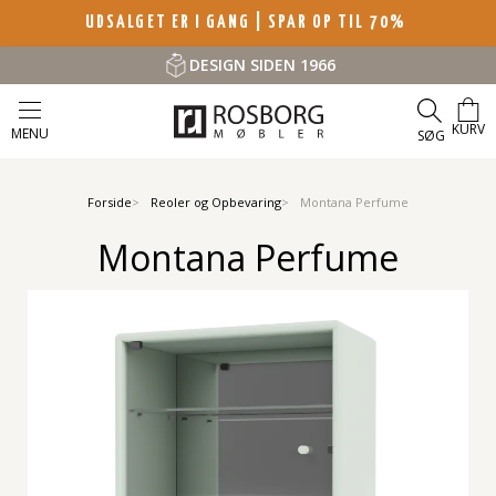
UDSALGET ER I GANG | SPAR OP TIL 70%
DESIGN SIDEN 1966
KURV
MENU
SØG
Forside
Reoler og Opbevaring
Montana Perfume
Montana Perfume