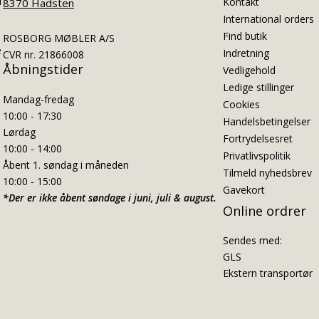
i
Kontakt
8370 Hadsten
International orders
Find butik
ROSBORG MØBLER A/S
e
Indretning
CVR nr. 21866008
Åbningstider
Vedligehold
Ledige stillinger
Mandag-fredag
Cookies
10:00 - 17:30
Handelsbetingelser
Lørdag
Fortrydelsesret
10:00 - 14:00
Privatlivspolitik
Åbent 1. søndag i måneden
Tilmeld nyhedsbrev
10:00 - 15:00
Gavekort
*Der er ikke åbent søndage i juni, juli & august.
Online ordrer
Sendes med:
GLS
Ekstern transportør