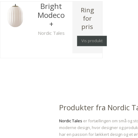
Bright
Ring
Modeco
for
+
pris
Nordic Tales
Vis produkt
Produkter fra Nordic T
Nordic Tales
er fortællingen om små og sto
moderne design, hvor designer og produkt g
har en passion for lækkert design og et øn