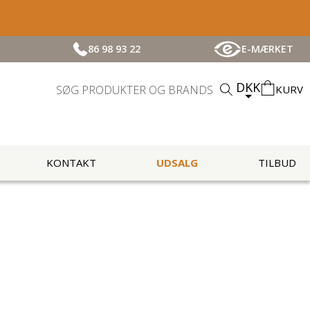
86 98 93 22
E-MÆRKET
DKK
KURV
KONTAKT
UDSALG
TILBUD