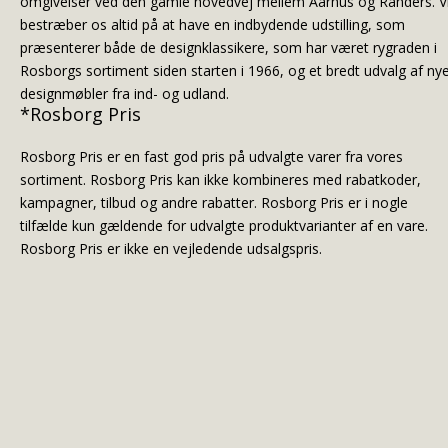
omgivelser ved den gamle hovedvej mellem Aarhus og Randers. V
bestræber os altid på at have en indbydende udstilling, som
præsenterer både de designklassikere, som har været rygraden i
Rosborgs sortiment siden starten i 1966, og et bredt udvalg af ny
designmøbler fra ind- og udland.
*Rosborg Pris
Rosborg Pris er en fast god pris på udvalgte varer fra vores
sortiment. Rosborg Pris kan ikke kombineres med rabatkoder,
kampagner, tilbud og andre rabatter. Rosborg Pris er i nogle
tilfælde kun gældende for udvalgte produktvarianter af en vare.
Rosborg Pris er ikke en vejledende udsalgspris.