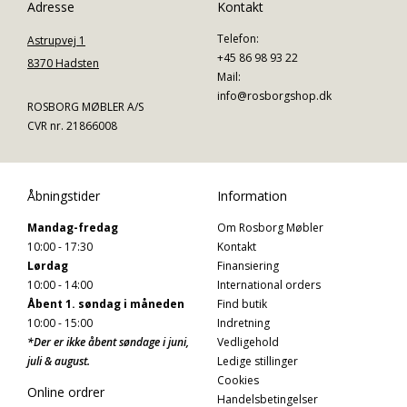
Adresse
Kontakt
Telefon:
Astrupvej 1
+45 86 98 93 22
8370 Hadsten
Mail:
info@rosborgshop.dk
ROSBORG MØBLER A/S
CVR nr. 21866008
Åbningstider
Information
Mandag-fredag
Om Rosborg Møbler
10:00 - 17:30
Kontakt
Lørdag
Finansiering
10:00 - 14:00
International orders
Åbent 1. søndag i måneden
Find butik
10:00 - 15:00
Indretning
*Der er ikke åbent søndage i juni,
Vedligehold
juli & august.
Ledige stillinger
Cookies
Online ordrer
Handelsbetingelser