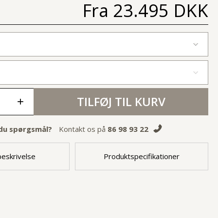
Fra
23.495 DKK
TILFØJ TIL KURV
+
du spørgsmål?
Kontakt os på
86 98 93 22
eskrivelse
Produktspecifikationer