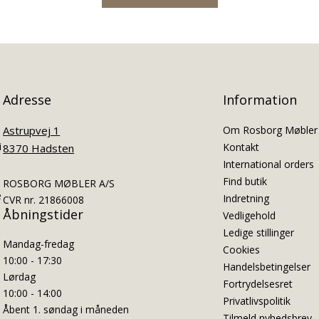
Adresse
Information
Astrupvej 1
Om Rosborg Møbler
i
Kontakt
8370 Hadsten
International orders
Find butik
ROSBORG MØBLER A/S
e
Indretning
CVR nr. 21866008
Åbningstider
Vedligehold
Ledige stillinger
Mandag-fredag
Cookies
10:00 - 17:30
Handelsbetingelser
Lørdag
Fortrydelsesret
10:00 - 14:00
Privatlivspolitik
Åbent 1. søndag i måneden
Tilmeld nyhedsbrev