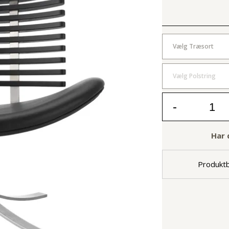
Vælg Træsort
Vælg Polstring
-
Har 
Produktb