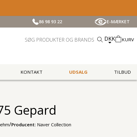
86 98 93 22
E-MÆRKET
DKK
KURV
KONTAKT
UDSALG
TILBUD
75 Gepard
/
Lehm
Producent:
Naver Collection