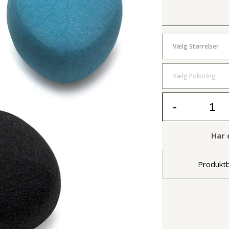
Vælg Størrelser
Vælg Polstring
-
Har 
Produktb