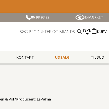
86 98 93 22
E-MÆRKET
DKK
KURV
KONTAKT
UDSALG
TILBUD
/
en & Voll
Producent:
LaPalma