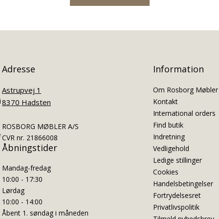
Adresse
Information
Astrupvej 1
Om Rosborg Møbler
i
Kontakt
8370 Hadsten
International orders
Find butik
ROSBORG MØBLER A/S
e
Indretning
CVR nr. 21866008
Åbningstider
Vedligehold
Ledige stillinger
Mandag-fredag
Cookies
10:00 - 17:30
Handelsbetingelser
Lørdag
Fortrydelsesret
10:00 - 14:00
Privatlivspolitik
Åbent 1. søndag i måneden
Tilmeld nyhedsbrev