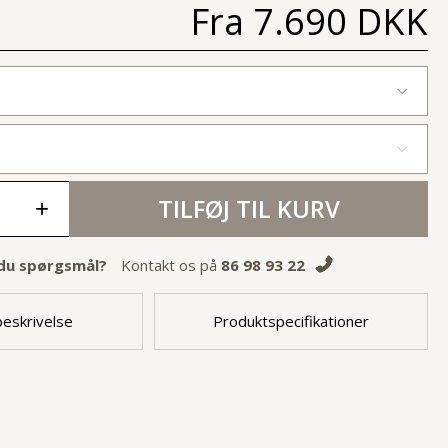
Fra
7.690 DKK
TILFØJ TIL KURV
+
du spørgsmål?
Kontakt os på
86 98 93 22
eskrivelse
Produktspecifikationer