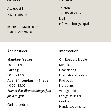
Telefon:
Astrupvej 1
+45 86 98 93 22
8370 Hadsten
Mail:
info@rosborgshop.dk
ROSBORG MØBLER A/S
CVR nr. 21866008
Åbningstider
Information
Mandag-fredag
Om Rosborg Møbler
10:00 - 17:30
Kontakt
Lørdag
Finansiering
10:00 - 14:00
International orders
Åbent 1. søndag i måneden
Find butik
10:00 - 15:00
Indretning
*Der er ikke åbent søndage i juni,
Vedligehold
juli & august.
Ledige stillinger
Cookies
Online ordrer
Handelsbetingelser