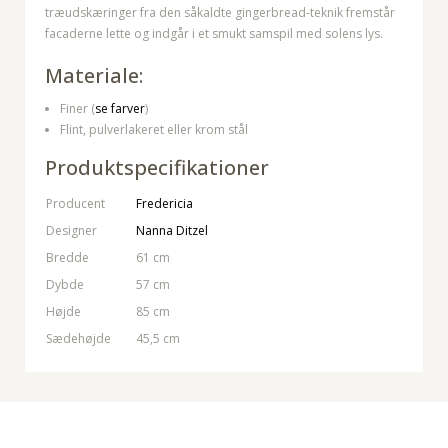
træudskæringer fra den såkaldte gingerbread-teknik fremstår
facaderne lette og indgår i et smukt samspil med solens lys.
Materiale:
Finer (
se farver
)
Flint, pulverlakeret eller krom stål
Produktspecifikationer
Producent
Fredericia
Designer
Nanna Ditzel
Bredde
61 cm
Dybde
57 cm
Højde
85 cm
Sædehøjde
45,5 cm