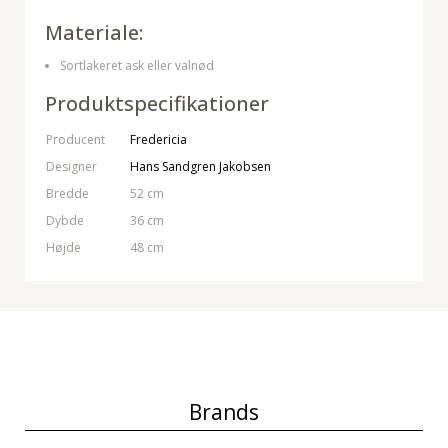
Materiale:
Sortlakeret ask eller valnød
Produktspecifikationer
Producent
Fredericia
Designer
Hans Sandgren Jakobsen
Bredde
52 cm
Dybde
36 cm
Højde
48 cm
Brands