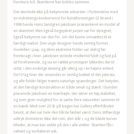
Furniture A/S. Skamlerne kan kobles sammen.
Det skortede ikke på bekymrede advarsler. I forbindelse med
en indretnings-konkurrence for kunstforeningen Gl Strand i
1998 havde Hans Sandgren Jakobsen præsenteret en model af
en skammel. Men ligeså begejstret juryen var for designet,
ligeså bekymret var den for, om det kunne omsættes til et
færdigt møbel. Den unge designer havde nemlig formet
modellen i pap, og dens ekstreme folder var aldrig før
frembragt i finer. Jakobsen stolede imidlertid fuldt og fast på
sit forehavende, og via en række prototyper lykkedes det til
sidst. I den endelige løsning går alting op i en højere enhed.
De10 lag finer der anvendes er nemlig bukket til det yderste,
og alle folder følger træets naturlige spændinger. Det betyder,
at den færdige konstruktion er både smuk og stærk. I bunden
placerede Jakobsen en tværbøjle, der sikrer en høj stabilitet,
og som giver mulighed for at sætte flere taburetter sammen til
en bænk. Med over 20 år på bagen har Gallery efterhånden
bevist, at den var hele den hårde fødsel værd. Dens stilfærdige
udtryk dominerer ikke det rum, den står i, og de bløde kurver
tillader, at man kan sidde på den i alle vinkler. Skamlen fås i
valnød og sortlakeret ask.