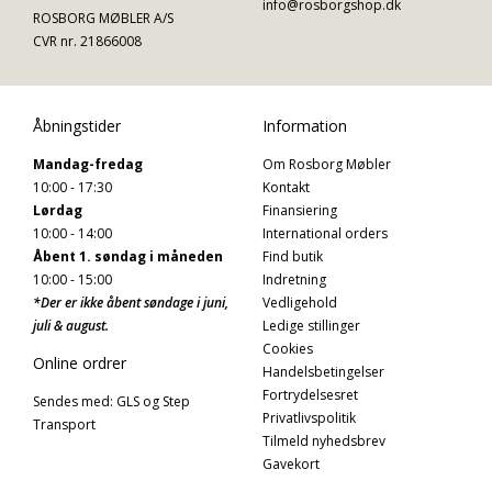
info@rosborgshop.dk
ROSBORG MØBLER A/S
CVR nr. 21866008
Åbningstider
Information
Mandag-fredag
Om Rosborg Møbler
10:00 - 17:30
Kontakt
Lørdag
Finansiering
10:00 - 14:00
International orders
Åbent 1. søndag i måneden
Find butik
10:00 - 15:00
Indretning
*Der er ikke åbent søndage i juni,
Vedligehold
juli & august.
Ledige stillinger
Cookies
Online ordrer
Handelsbetingelser
Fortrydelsesret
Sendes med: GLS og Step
Privatlivspolitik
Transport
Tilmeld nyhedsbrev
Gavekort