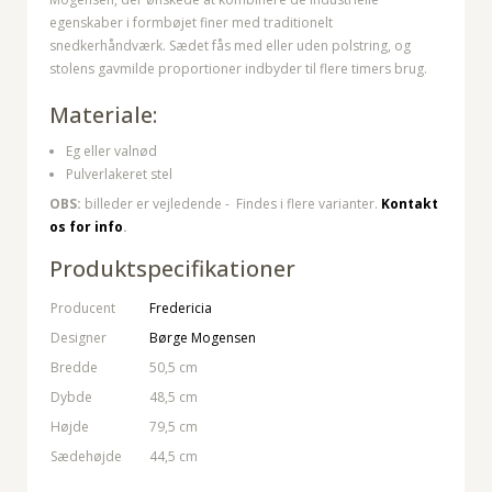
egenskaber i formbøjet finer med traditionelt
snedkerhåndværk. Sædet fås med eller uden polstring, og
stolens gavmilde proportioner indbyder til flere timers brug.
Materiale:
Eg eller valnød
Pulverlakeret stel
OBS:
billeder er vejledende -
Findes i flere varianter.
Kontakt
os for info
.
Produktspecifikationer
Producent
Fredericia
Designer
Børge Mogensen
Bredde
50,5 cm
Dybde
48,5 cm
Højde
79,5 cm
Sædehøjde
44,5 cm