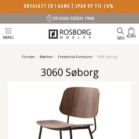
UDSALGET ER I GANG | SPAR OP TIL 70%
DESIGN SIDEN 1966
KURV
MENU
SØG
Forside
Mærker
Fredericia Furniture
3060 Søborg
3060 Søborg