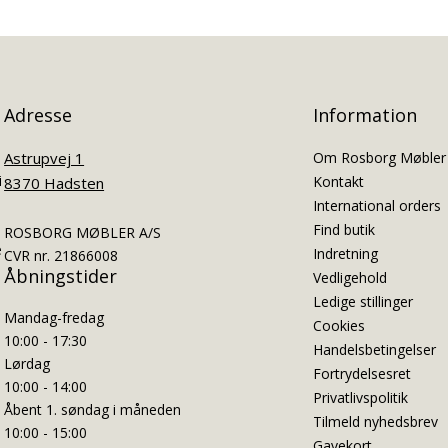
Adresse
Information
Astrupvej 1
Om Rosborg Møbler
i
Kontakt
8370 Hadsten
International orders
Find butik
ROSBORG MØBLER A/S
e
Indretning
CVR nr. 21866008
Åbningstider
Vedligehold
Ledige stillinger
Mandag-fredag
Cookies
10:00 - 17:30
Handelsbetingelser
Lørdag
Fortrydelsesret
10:00 - 14:00
Privatlivspolitik
Åbent 1. søndag i måneden
Tilmeld nyhedsbrev
10:00 - 15:00
Gavekort