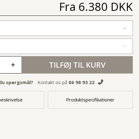
Fra
6.380 DKK
TILFØJ TIL KURV
+
du spørgsmål?
Kontakt os på
86 98 93 22
eskrivelse
Produktspecifikationer