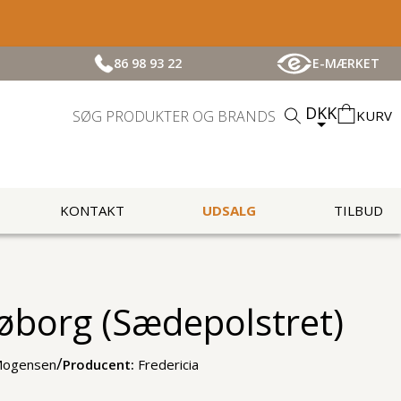
86 98 93 22
E-MÆRKET
DKK
KURV
KONTAKT
UDSALG
TILBUD
øborg (Sædepolstret)
/
Mogensen
Producent:
Fredericia