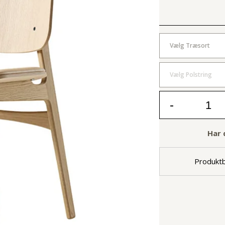
Vælg Træsort
Vælg Polstring
-
Har 
Produktb