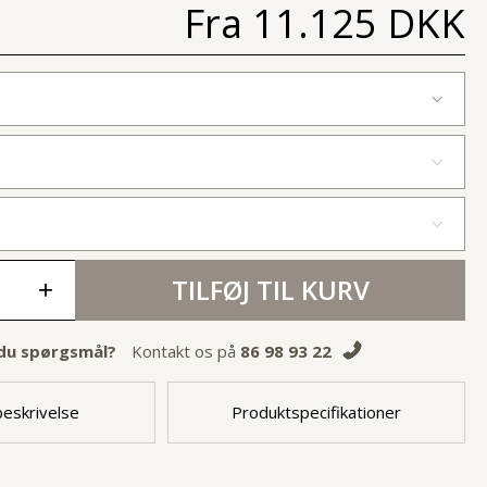
Fra
11.125 DKK
TILFØJ TIL KURV
+
du spørgsmål?
Kontakt os på
86 98 93 22
eskrivelse
Produktspecifikationer