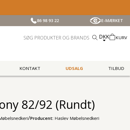
86 98 93 22
E-MÆRKET
DKK
KURV
KONTAKT
UDSALG
TILBUD
ny 82/92 (Rundt)
/
Møbelsnedkeri
Producent:
Haslev Møbelsnedkeri