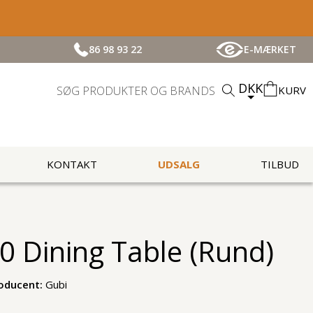
86 98 93 22
E-MÆRKET
DKK
KURV
KONTAKT
UDSALG
TILBUD
0 Dining Table (Rund)
oducent:
Gubi