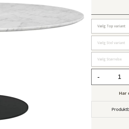
Vælg Top variant
Vælg Stel variant
Vælg Størrelse
-
Har 
Produktb