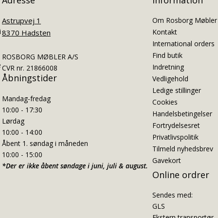
Astrupvej 1
Om Rosborg Møbler
i
Kontakt
8370 Hadsten
International orders
Find butik
ROSBORG MØBLER A/S
e
Indretning
CVR nr. 21866008
Åbningstider
Vedligehold
Ledige stillinger
Mandag-fredag
Cookies
10:00 - 17:30
Handelsbetingelser
Lørdag
Fortrydelsesret
10:00 - 14:00
Privatlivspolitik
Åbent 1. søndag i måneden
Tilmeld nyhedsbrev
10:00 - 15:00
Gavekort
*Der er ikke åbent søndage i juni, juli & august.
Online ordrer
Sendes med:
GLS
Ekstern transportør