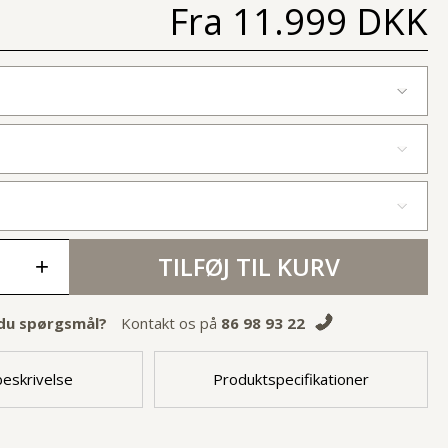
Fra
11.999 DKK
TILFØJ TIL KURV
+
du spørgsmål?
Kontakt os på
86 98 93 22
eskrivelse
Produktspecifikationer