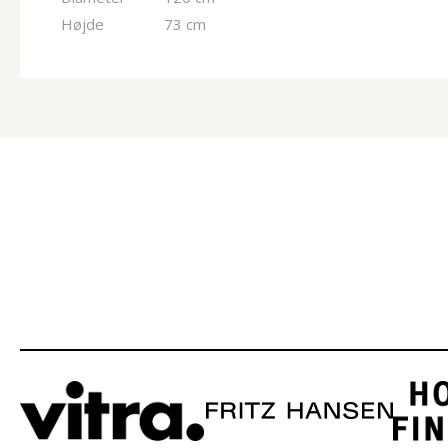
Højde
73 cm