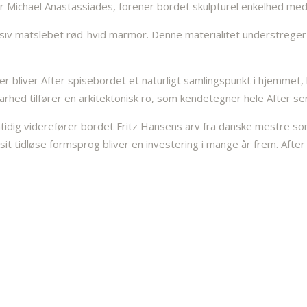
 Michael Anastassiades, forener bordet skulpturel enkelhed med e
siv matslebet rød-hvid marmor. Denne materialitet understreger 
r bliver After spisebordet et naturligt samlingspunkt i hjemmet, 
rhed tilfører en arkitektonisk ro, som kendetegner hele After ser
tidig viderefører bordet Fritz Hansens arv fra danske mestre so
it tidløse formsprog bliver en investering i mange år frem. Afte