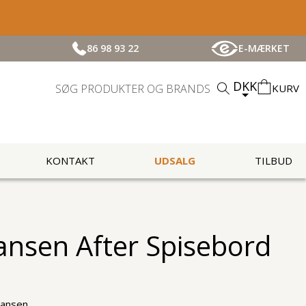
86 98 93 22
E-MÆRKET
DKK
KURV
KONTAKT
UDSALG
TILBUD
Hansen After Spisebord
Hansen