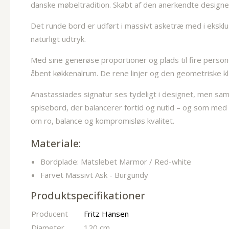
danske møbeltradition. Skabt af den anerkendte designer
Det runde bord er udført i massivt asketræ med i eksklu
naturligt udtryk.
Med sine generøse proportioner og plads til fire persone
åbent køkkenalrum. De rene linjer og den geometriske kla
Anastassiades signatur ses tydeligt i designet, men sam
spisebord, der balancerer fortid og nutid – og som med s
om ro, balance og kompromisløs kvalitet.
Materiale:
Bordplade: Matslebet Marmor / Red-white
Farvet Massivt Ask - Burgundy
Produktspecifikationer
Producent
Fritz Hansen
Diameter
120 cm