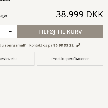
38.999 DKK
 uger
TILFØJ TIL KURV
+
du spørgsmål?
Kontakt os på
86 98 93 22
eskrivelse
Produktspecifikationer