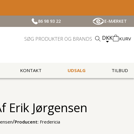
86 98 93 22
E-MÆRKET
DKK
KURV
KONTAKT
UDSALG
TILBUD
f Erik Jørgensen
/
gensen
Producent:
Fredericia