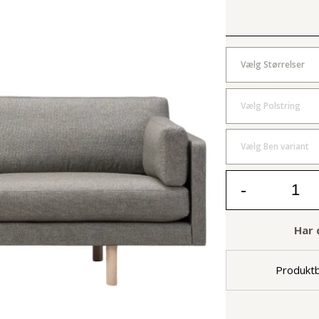
Vælg Størrelser
Vælg Polstring
Vælg Ben variant
-
Har 
Produktb