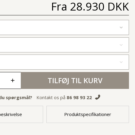
Fra
28.930 DKK
TILFØJ TIL KURV
+
du spørgsmål?
Kontakt os på
86 98 93 22
eskrivelse
Produktspecifikationer