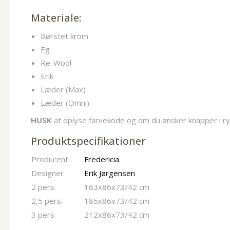
Materiale:
Børstet krom
Eg
Re-Wool
Erik
Læder (Max)
Læder (Omni)
HUSK
at oplyse farvekode og om du ønsker knapper i ry
Produktspecifikationer
Producent
Fredericia
Designer
Erik Jørgensen
2 pers.
163x86x73/42 cm
2,5 pers.
185x86x73/42 cm
3 pers.
212x86x73/42 cm