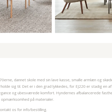
1970erne, dannet skole med sin lave kasse, smalle armlæn og skød
lde sig til. Det er i den grad lykkedes, for EJ220 er stadig en 
 elegance og ubesværede komfort. Hyndernes afbalancerede fasthed
g opmærksomhed på materialer.
takt os for info/bestilling.