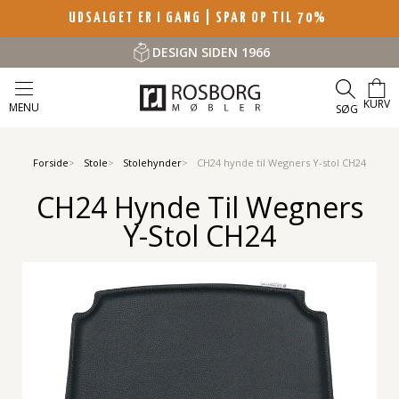
UDSALGET ER I GANG | SPAR OP TIL 70%
DESIGN SIDEN 1966
KURV
MENU
SØG
Forside
Stole
Stolehynder
CH24 hynde til Wegners Y-stol CH24
CH24 Hynde Til Wegners
Y-Stol CH24