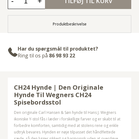
-
+
TILFØJ TIL KURV
Produktbeskrivelse
Har du spørgsmål til produktet?
Ring til os på
86 98 93 22
CH24 Hynde | Den Originale
Hynde Til Wegners CH24
Spisebordsstol
Den originale Carl Hansen & Søn hynde til Hans J. Wegners
ikoniske Y-stol fås i læder i forskellige farver og er skabt til at
forbedre komforten, samtidig med at stolens rene og enkle
udtryk bevares. Hynden er nøje tilpasset det håndflettede
sæde, så den ligger sikkert og harmonisk uden at overdøve