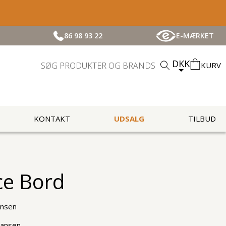
86 98 93 22
E-MÆRKET
DKK
KURV
KONTAKT
UDSALG
TILBUD
e Bord
ansen
Hansen