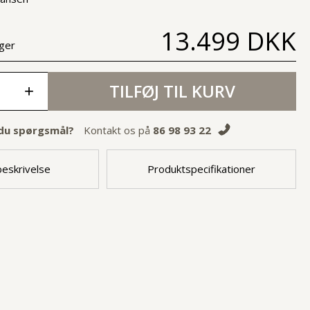
13.499 DKK
ger
TILFØJ TIL KURV
+
du spørgsmål?
Kontakt os på
86 98 93 22
eskrivelse
Produktspecifikationer