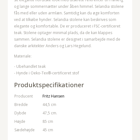
og lange sommernætter under åben himmel. Selandia stolene
fås med eller uden armlæn. Samtidig kan du øge komforten
ved at tilkøbe hynder. Selandia stolene kan beskrives som
elegante og komfortable. De er produceret i FSC-certificeret
teak. Stolene optager minimal plads, da de kan klappes
sammen. Selandia stolene er designet i samarbejde med de
danske arkitekter Anders og Lars Hegelund.
Materiale:
- Ubehandlet teak
- Hynde i Oeko-Tex®-certificeret stof
Produktspecifikationer
Producent
Fritz Hansen
Bredde
44,5 cm
Dybde
47,5 cm.
Højde
85 cm
Sædehøjde
45 cm