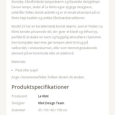
ikoniske, håndfoldede lampeskærm og klassiske designlinjer.
Denne lampe, skabt af Le Klints egne dygtige designere,
udstråler tidløs dansk æstetik og er et smukt eksempel på Le
Klints høje kvalitet og unikke håndværkstraditioner.
Model 23 har en karakteristisk konisk skærm, som er foldet i Le
Klints kendte plisserede stil, der giver et blødt og diffust lys,
perfekt til at skabe en varm og hyggelig atmosfære i hjemmet.
Den kompakte størrelse gør lampen ideel til brug på
natbordet, i vindueskarmen, eller som stemningsskabende
element på en kommode eller et sidebord.
Materiale:
Plast eller papir
Angiv i kommentarfeltet, hvilken skræm du ønsker.
Produktspecifikationer
Producent
Le Klint
Designer
Klint Design Team
Diameter
35 / 50 / 60 / 100 cm